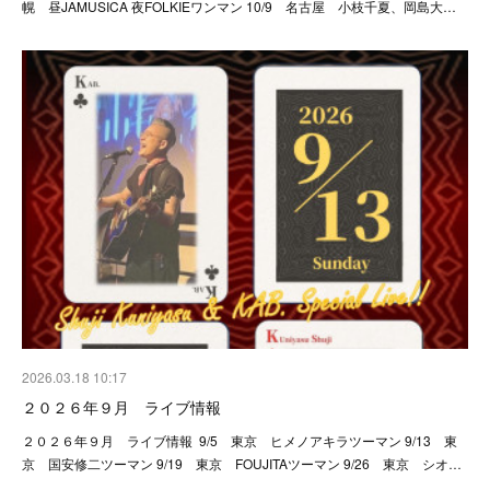
幌 昼JAMUSICA 夜FOLKIEワンマン 10/9 名古屋 小枝千夏、岡島大…
2026.03.18 10:17
２０２６年９月 ライブ情報
２０２６年９月 ライブ情報 9/5 東京 ヒメノアキラツーマン 9/13 東
京 国安修二ツーマン 9/19 東京 FOUJITAツーマン 9/26 東京 シオ…