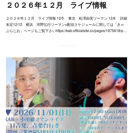
２０２６年１２月 ライブ情報
２０２６年１２月 ライブ情報 12/5 東京 松澤由実ツーマン 12/6 詳細
未定12/12 横浜 河野弘行ツーマン※配信スケジュールに関しては「きゃ
ぶらじお」ページもご覧下さいhttps://kab.officialsite.co/pages/1975618/p…