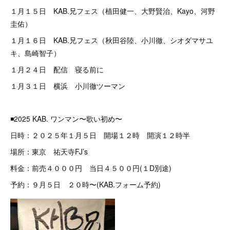
１月１５日 KAB.兄フェス（植田健一、大野賢治、Kayo、河野
圭佑）
１月１６日 KAB.兄フェス（秋田谷陸、小川徹、シオダマサユ
キ、島崎智子）
１月２４日 配信 寝る前に
１月３１日 横浜 小川徹ツーマン
◾️2025 KAB. ワンマン〜歌い初め〜
日時：２０２５年１月５日 開場１２時 開演１２時半
場所：東京 祐天寺FJ’s
料金：前売４０００円 当日４５００円(１D別途)
予約：９月５日 ２０時〜(KAB.フォーム予約)