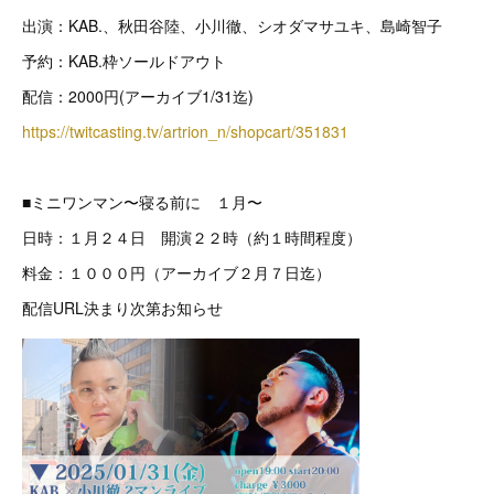
出演：KAB.、秋田谷陸、小川徹、シオダマサユキ、島崎智子
予約：KAB.枠ソールドアウト
配信：2000円(アーカイブ1/31迄)
https://twitcasting.tv/artrion_n/shopcart/351831
■ミニワンマン〜寝る前に １月〜
日時：１月２４日 開演２２時（約１時間程度）
料金：１０００円（アーカイブ２月７日迄）
配信URL決まり次第お知らせ