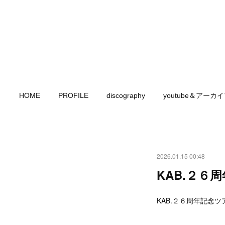
HOME
PROFILE
discography
youtube＆アーカ
2026.01.15 00:48
KAB.２６
KAB.２６周年記念