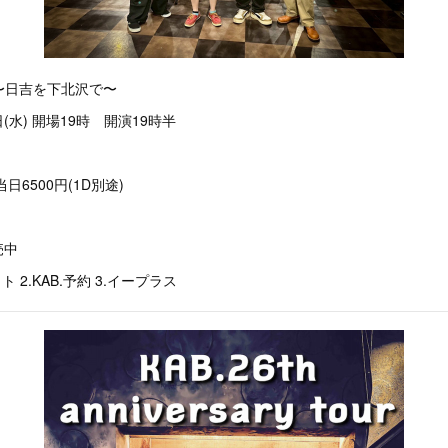
アー〜日吉を下北沢で〜
日(水) 開場19時 開演19時半
日6500円(1D別途)
売中
 2.KAB.予約 3.イープラス