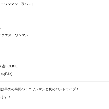
 昼ミニワンマン 夜バンド
E
on リクエストワンマン
a 夜FOLKIE
(FJ’s)
日は早めの時間のミニワンマンと夜のバンドライブ！
します！