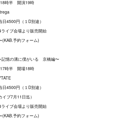
18時半 開演19時
ega
当日4500円（１D別途）
14ライブ会場より販売開始
(KAB.予約フォーム)
アー〜記憶の溝に僕がいる 京橋編〜
17時半 開場18時
TATE
当日4500円（１D別途）
カイブ7月11日迄）
14ライブ会場より販売開始
(KAB.予約フォーム)