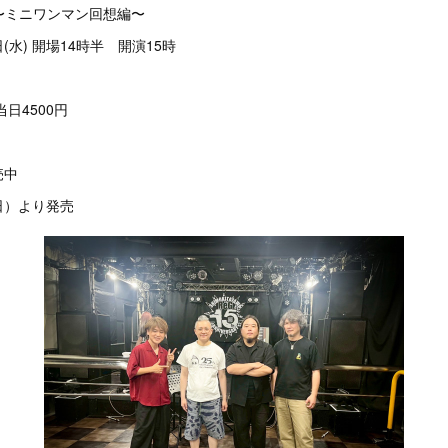
アー〜ミニワンマン回想編〜
日(水) 開場14時半 開演15時
日4500円
売中
日）より発売