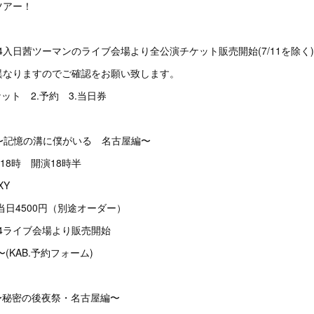
ツアー！
14入日茜ツーマンのライブ会場より全公演チケット販売開始(7/11を除く)
異なりますのでご確認をお願い致します。
ット 2.予約 3.当日券
アー〜記憶の溝に僕がいる 名古屋編〜
18時 開演18時半
XY
当日4500円（別途オーダー）
14ライブ会場より販売開始
(KAB.予約フォーム)
ー〜秘密の後夜祭・名古屋編〜