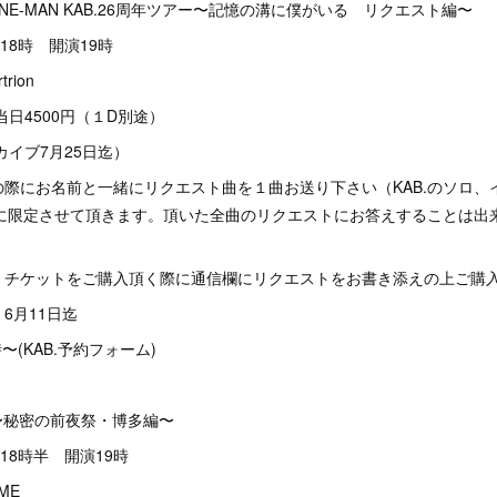
周年ONE-MAN KAB.26周年ツアー〜記憶の溝に僕がいる リクエスト編〜
18時 開演19時
ion
当日4500円（１D別途）
カイブ7月25日迄）
際にお名前と一緒にリクエスト曲を１曲お送り下さい（KAB.のソロ、
みに限定させて頂きます。頂いた全曲のリクエストにお答えすることは出
：チケットをご購入頂く際に通信欄にリクエストをお書き添えの上ご購
6月11日迄
〜(KAB.予約フォーム)
ー〜秘密の前夜祭・博多編〜
18時半 開演19時
ME