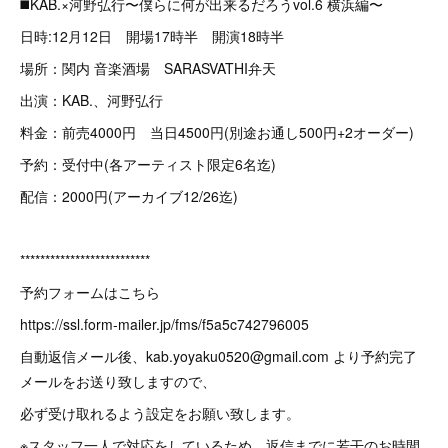
◼️KAB.×河野弘行〜僕らに何が出来るだろうvol.6 横浜編〜
日時:12月12日 開場17時半 開演18時半
場所：関内 音楽酒場 SARASVATHI弁天
出演：KAB.、河野弘行
料金：前売4000円 当日4500円(別途お通し500円+2オーダー)
予約：受付中(各アーティスト限定6名迄)
配信：2000円(アーカイブ12/26迄)
**************************
予約フォームはこちら
https://ssl.form-mailer.jp/fms/f5a5c742796005
自動返信メール後、kab.yoyaku0520@gmail.com より予約完了
メールをお送り致しますので、
必ず受け取れるよう設定をお願い致します。
※スタッフ一人で対応をしているため、返信までに若干のお時間