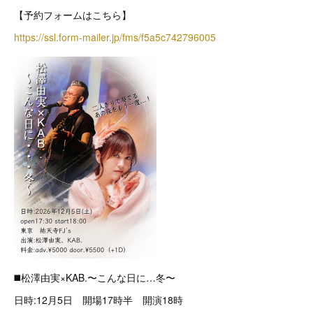
【予約フォームはこちら】
https://ssl.form-mailer.jp/fms/f5a5c742796005
◼️松澤由実×KAB.〜こんな日に…冬〜
日時:12月5日 開場17時半 開演18時