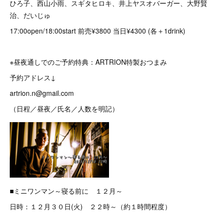
ひろ子、西山小雨、スギタヒロキ、井上ヤスオバーガー、大野賢
治、だいじゅ
17:00open/18:00start 前売¥3800 当日¥4300 (各＋1drink)
※昼夜通しでのご予約特典：ARTRION特製おつまみ
予約アドレス↓
artrion.n@gmail.com
（日程／昼夜／氏名／人数を明記）
■ミニワンマン～寝る前に １２月～
日時：１２月３０日(火) ２２時～（約１時間程度）