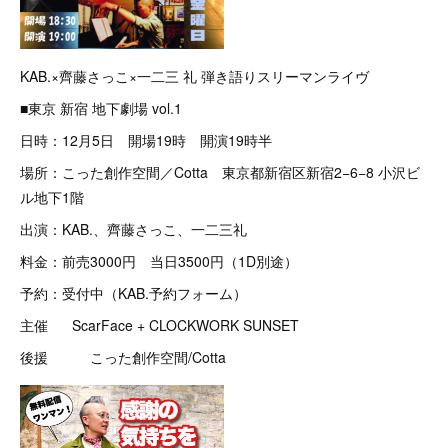
KAB.×齊藤さっこ×一二三 礼 弾き語りスリーマンライヴ
■東京 新宿 地下劇場 vol.1
日時：12月5日 開場19時 開演19時半
場所：こった創作空間／Cotta 東京都新宿区新宿2−6−8 小沢ビ
ル地下1階
出演：KAB.、齊藤さっこ、一二三礼
料金：前売3000円 当日3500円（1D別途）
予約：受付中（KAB.予約フォーム）
主催 ScarFace + CLOCKWORK SUNSET
後援 こった創作空間/Cotta