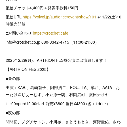
配信チケット4,400円＋発券手数料150円
配信URL
https://volvol.jp/audience/event/show/101
※11/22(土)10
時販売開始
□お問い合わせ
https://crotchet.cafe
info@crotchet.co.jp 080-3342-4715（11:00-21:00）
2025/12/29(月)、ARTRION FES昼公演に出演致します！
【ARTRION FES 2025】
■昼の部
出演：KAB.、島崎智子、阿部浩二、FOUJITA、摩耶、AATA、お
ーたけ＠じぇーむず、小豆原一朗、村岡広司、沢田ナオヤ
11:00open/12:00start 前売¥3800 当日¥4300 (各＋1drink)
■夜の部
聞間拓、ノグチサトシ、小川徹、さとうもとき、河野圭佑、さわ