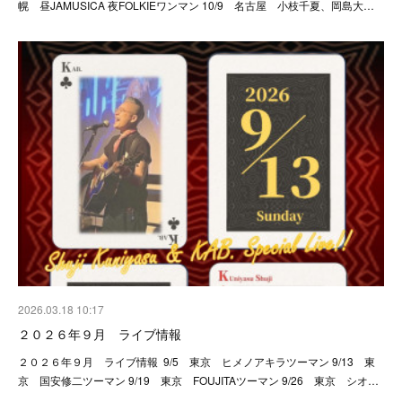
幌 昼JAMUSICA 夜FOLKIEワンマン 10/9 名古屋 小枝千夏、岡島大…
2026.03.18 10:17
２０２６年９月 ライブ情報
２０２６年９月 ライブ情報 9/5 東京 ヒメノアキラツーマン 9/13 東
京 国安修二ツーマン 9/19 東京 FOUJITAツーマン 9/26 東京 シオ…