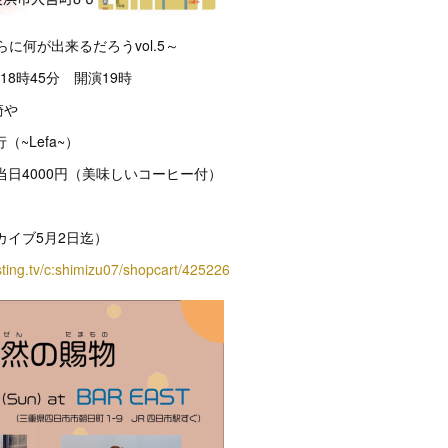
らに何が出来るだろうvol.5～
18時45分 開演19時
崎や
（~Lefa~）
当日4000円（美味しいコーヒー付）
カイブ5月2日迄）
asting.tv/c:shimizu07/shopcart/425226