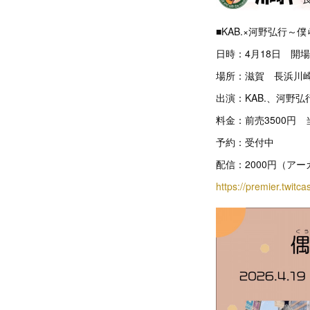
■KAB.×河野弘行～僕
日時：4月18日 開場
場所：滋賀 長浜川
出演：KAB.、河野弘行
料金：前売3500円 
予約：受付中
配信：2000円（アー
https://premier.twitc