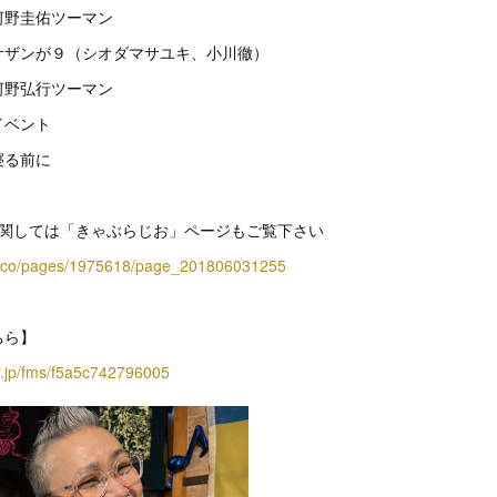
河野圭佑ツーマン
サザンが９（シオダマサユキ、小川徹）
河野弘行ツーマン
イベント
寝る前に
に関しては「きゃぶらじお」ページもご覧下さい
site.co/pages/1975618/page_201806031255
ちら】
er.jp/fms/f5a5c742796005