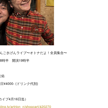
ゃんごきげんライブ〜オトナだよ！全員集合〜
8時半 開演19時半
圭佑
当日¥4000- (ドリンク代別)
カイブ4月16日迄）
asting.tv/artrion_n/shopcart/420270