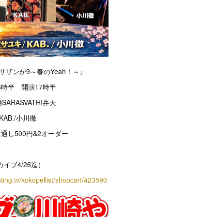
サザンが9～春のYeah！～』
6時半 開演17時半
ARASVATHI弁天
AB./小川徹
お通し500円&2オーダー
カイブ4/26迄）
sting.tv/kokopellist/shopcart/423590