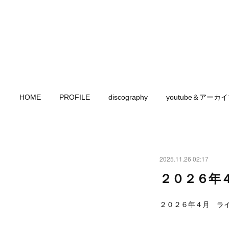
HOME
PROFILE
discography
youtube＆アーカ
2025.11.26 02:17
２０２６年
２０２６年４月 ラ