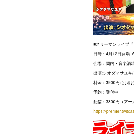
■スリーマンライブ『
日時：4月12日開場1
会場：関内・音楽酒場S
出演:シオダマサユキ/K
料金：3900円+別途
予約：受付中
配信：3300円（アー
https://premier.twitca