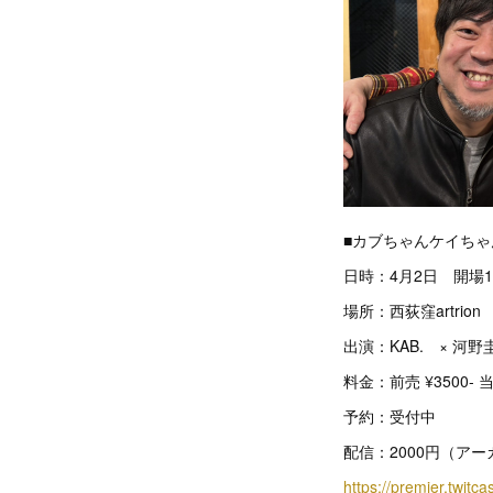
■カブちゃんケイち
日時：4月2日 開場1
場所：西荻窪artrion
出演：KAB. × 河野
料金：前売 ¥3500- 
予約：受付中
配信：2000円（アー
https://premier.twitc