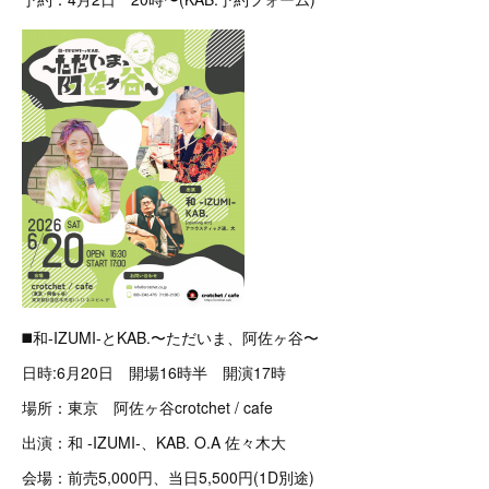
◼️和-IZUMI-とKAB.〜ただいま、阿佐ヶ谷〜
日時:6月20日 開場16時半 開演17時
場所：東京 阿佐ヶ谷crotchet / cafe
出演：和 -IZUMI-、KAB. O.A 佐々木大
会場：前売5,000円、当日5,500円(1D別途)