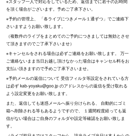
※スタッフ一人で対応をしているため、返信までに若干のお時間
を頂く場合がございます。予めご了承下さい。
※予約の管理上、 「各ライブにつきメール１通ずつ」でご連絡下
さいますようお願い致します。
（複数件のライブをまとめてのご予約につきましては無効とさせ
て頂きますのでご了承下さいませ）
※キャンセルをされる場合は必ずご連絡をお願い致します。 万一
ご連絡ないまま当日お越し頂けなかった場合はキャンセル料をお
支払い頂きますので予めご了承下さいませ。
※予約メールの返信について 受信フィルタ等設定をされている方
は必ず kab-yoyaku@goo.jp のアドレスからの返信を受け取れる
よう設定変更をお願い致します。
また、返信しても迷惑メールへ振り分けられる、 自動的にゴミ
箱へ削除される等もあるようですので、 １週間程度経っても返
信がない場合はご自身のフォルダや設定等確認をお願い致しま
す。
（ライブ前日まではスタッフから、該当ライブ当日は本人からの