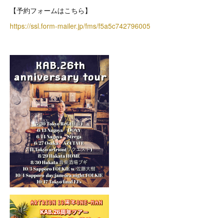
【予約フォームはこちら】
https://ssl.form-mailer.jp/fms/f5a5c742796005