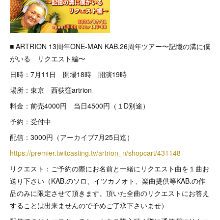
■ ARTRION 13周年ONE-MAN KAB.26周年ツアー〜記憶の溝に僕
がいる リクエスト編〜
日時：7月11日 開場18時 開演19時
場所：東京 西荻窪artrion
料金：前売4000円 当日4500円（１D別途）
予約：受付中
配信：3000円（アーカイブ7月25日迄）
https://premier.twitcasting.tv/artrion_n/shopcart/431148
リクエスト：ご予約の際にお名前と一緒にリクエスト曲を１曲お
送り下さい（KAB.のソロ、イツカノオト、楽曲提供等KAB.の作
品のみに限定させて頂きます。頂いた全曲のリクエストにお答え
することは出来ませんので予めご了承下さいませ）