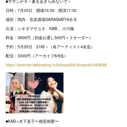
■サザンが９～夏をあきらめないで～
日時：7月25日 開場16:30 開演17:30
場所：関内 音楽酒場SARASVATHI弁天
出演：シオダマサユキ、KAB.、小川徹
料金：3900円（別途お通し500円＋２オーダー）
予約：5月25日 21時～（各アーティスト4名迄）
配信：3300円（アーカイブ8/8迄）
https://premier.twitcasting.tv/kokopellist/shopcart/443688
■KAB.×木下直子〜相思相愛〜