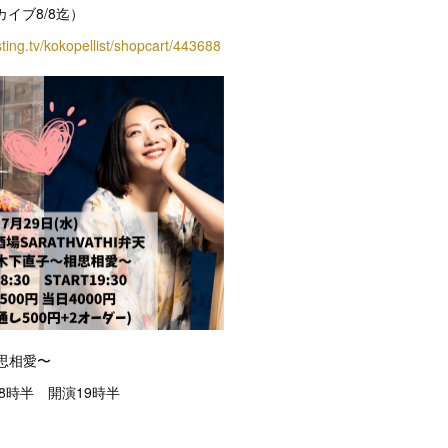
カイブ8/8迄）
sting.tv/kokopellist/shopcart/443688
相思相愛〜
18時半 開演19時半