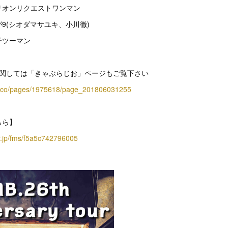
トリオンリクエストワンマン
が9(シオダマサユキ、小川徹)
子ツーマン
に関しては「きゃぶらじお」ページもご覧下さい
site.co/pages/1975618/page_201806031255
ちら】
er.jp/fms/f5a5c742796005