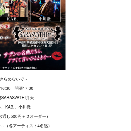
あきらめないで～
:30 開演17:30
ARASVATHI弁天
、KAB.、小川徹
途お通し500円＋２オーダー）
1時～（各アーティスト4名迄）