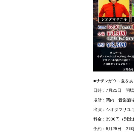
■サザンが９～夏を
日時：7月25日 開場16
場所：関内 音楽酒場S
出演：シオダマサユキ
料金：3900円（別
予約：5月25日 2