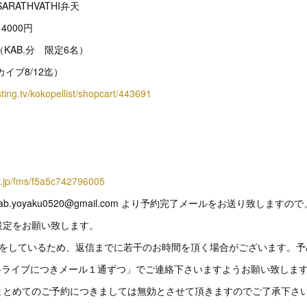
RATHVATHI弁天
4000円
（KAB.分 限定6名）
カイブ8/12迄）
sting.tv/kokopellist/shopcart/443691
er.jp/fms/f5a5c742796005
.yoyaku0520@gmail.com より予約完了メールをお送り致しますので
設定をお願い致します。
応をしているため、返信までに若干のお時間を頂く場合がございます。予
「各ライブにつきメール１通ずつ」でご連絡下さいますようお願い致しま
まとめてのご予約につきましては無効とさせて頂きますのでご了承下さ