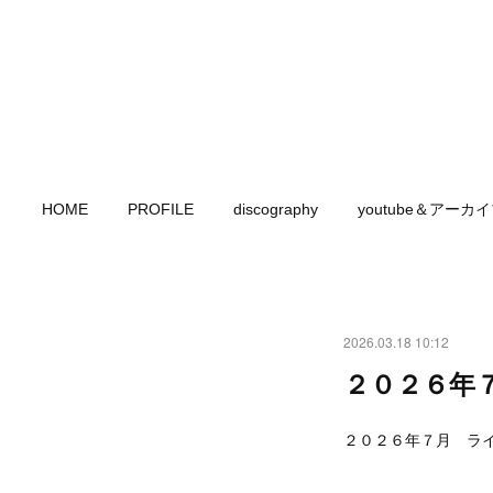
HOME
PROFILE
discography
youtube＆アーカ
2026.03.18 10:12
２０２６年
２０２６年７月 ラ