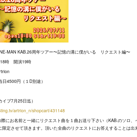
周年ONE-MAN KAB.26周年ツアー〜記憶の溝に僕がいる リクエスト編〜
18時 開演19時
ion
当日4500円（１D別途）
カイブ7月25日迄）
asting.tv/artrion_n/shopcart/431148
際にお名前と一緒にリクエスト曲を１曲お送り下さい（KAB.のソロ、
みに限定させて頂きます。頂いた全曲のリクエストにお答えすることは出