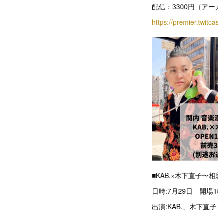
配信：3300円（アー
https://premier.twitca
■KAB.×木下直子〜
日時:7月29日 開場
出演:KAB.、木下直子