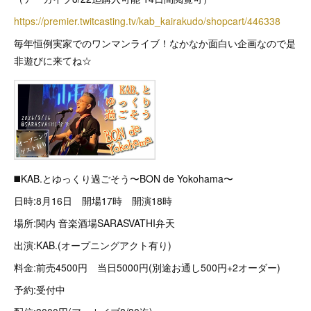
https://premier.twitcasting.tv/kab_kairakudo/shopcart/446338
毎年恒例実家でのワンマンライブ！なかなか面白い企画なので是
非遊びに来てね☆
◼️KAB.とゆっくり過ごそう〜BON de Yokohama〜
日時:8月16日 開場17時 開演18時
場所:関内 音楽酒場SARASVATHI弁天
出演:KAB.(オープニングアクト有り)
料金:前売4500円 当日5000円(別途お通し500円+2オーダー)
予約:受付中