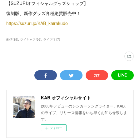
【SUZURIオフィシャルグッズショップ】
復刻版、新作グッズ各種絶賛販売中！
https://suzuri.jp/KAB_kairakudo
配信
(
35
)
ツイキャス
(
66
)
ライブ
(
117
)
KAB.オフィシャルサイト
2000年デビューのシンガーソングライター、KAB.
のライブ、リリース情報をいち早くお知らせ致しま
す。
フォロー