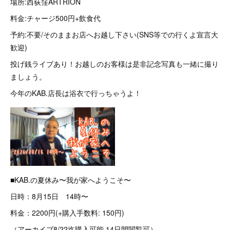
場所:西荻窪ARTRION
料金:チャージ500円+飲食代
予約:不要/そのままお店へお越し下さい(SNS等での行くよ宣言大
歓迎)
投げ銭ライブあり！お越しのお客様は是非記念写真も一緒に撮り
ましょう。
今年のKAB.店長は浴衣で行っちゃうよ！
■KAB.の夏休み〜我が家へようこそ〜
日時：8月15日 14時〜
料金：2200円(+購入手数料: 150円)
（アーカイブ8/22迄購入可能 14日間閲覧可）