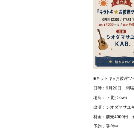
■キラトキ⭐️お彼岸ツ
日時：9月26日 開場
場所：下北沢lown
出演：シオダマサユキ、
料金：前売4000円 当
予約：受付中