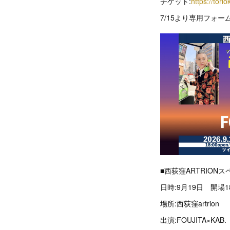
チケット:
https://tori
7/15より専用フォ
■西荻窪ARTRION
日時:9月19日 開場
場所:西荻窪artrion
出演:FOUJITA×KAB.