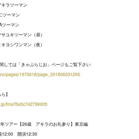
アキラツーマン
修二ツーマン
TAツーマン
ダマサユキツーマン（昼）
シとキヨシワンマン（夜）
に関しては「きゃぶらじお」ページもご覧下さい
site.co/pages/1975618/page_201806031255
ちら】
er.jp/fms/f5a5c742796005
.周年ツアー【26歳 アキラのお礼参り】東京編
12:00 開演12:30