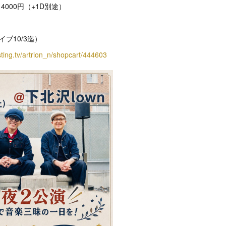
日4000円（+1D別途）
イブ10/3迄）
asting.tv/artrion_n/shopcart/444603