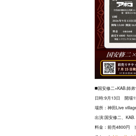
◼️国安修二×KAB.師
日時:9月13日 開場1
場所：神田Live villa
出演:国安修二、KAB.
料金：前売4800円 