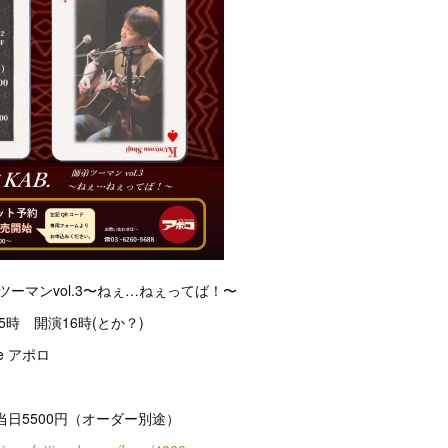
弟ツーマンvol.3〜ねぇ…ねぇってば！〜
5時 開演16時(とか？)
ge アポロ
当日5500円（オーダー別途）