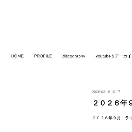
HOME
PROFILE
discography
youtube＆アーカ
2026.03.18 10:17
２０２６年
２０２６年９月 ラ