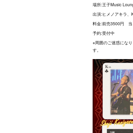
場所:王子Music Loun
出演:ヒメノアキラ、K
料金:前売3500円 当
予約:受付中
※周囲のご迷惑にな
す。