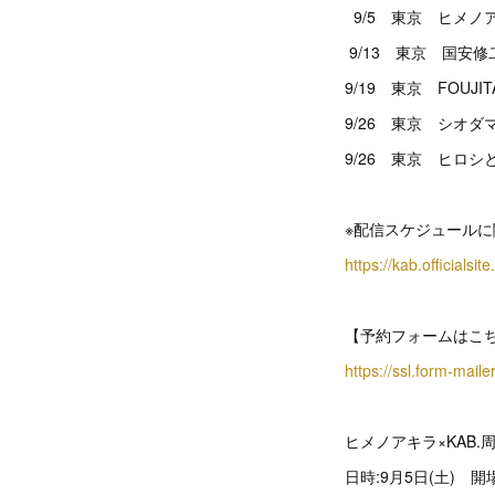
9/5 東京 ヒメノ
9/13 東京 国安
9/19 東京 FOUJI
9/26 東京 シオ
9/26 東京 ヒロ
※配信スケジュール
https://kab.official
【予約フォームはこ
https://ssl.form-mail
ヒメノアキラ×KAB
日時:9月5日(土) 開場