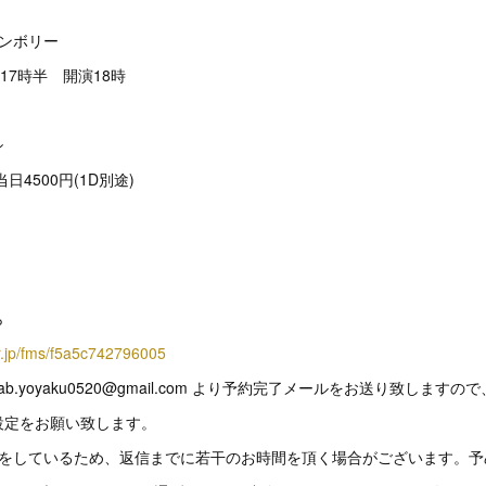
ンボリー
17時半 開演18時
シ
日4500円(1D別途)
ら
er.jp/fms/f5a5c742796005
.yoyaku0520@gmail.com より予約完了メールをお送り致しますので
設定をお願い致します。
応をしているため、返信までに若干のお時間を頂く場合がございます。予