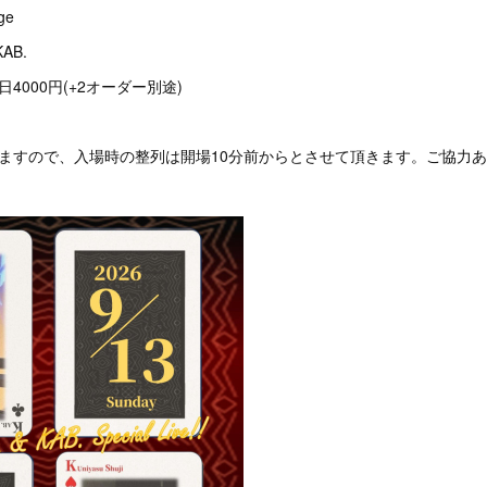
ge
AB.
日4000円(+2オーダー別途)
りますので、入場時の整列は開場10分前からとさせて頂きます。ご協力