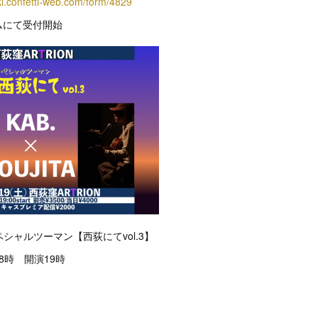
oki.confetti-web.com/form/4829
ームにて受付開始
スペシャルツーマン【西荻にてvol.3】
18時 開演19時